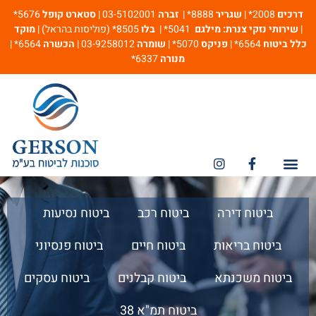
דרכים
2008* |
שגריר
8888* |
זברה
03-5102001 |
סטארט קופל
5676*
|
שירותי נזקי צנרת: מילגם
5041* |
בלו
8505* (פוליסות בהראל) |
מוקד
כלל ביטוח
6564* |
פניקס
5070* |
שומרה
03-9258012 |
הכשרה
6564* |
מנורה
6337*
מספרי חירום
ביטוח אחריות מקצועית
ביטוח דירה
ביטוח רכב
ביטוח נסיעות
ביטוח בריאות
ביטוח חיים
ביטוח פנסיוני
ביטוח משכנתא
ביטוח קבלנים
ביטוח עסקים
ביטוח תמ"א 38