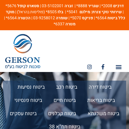
דרכים
2008* |
שגריר
8888* |
זברה
03-5102001 |
סטארט קופל
5676*
|
שירותי נזקי צנרת: מילגם
5041* |
בלו
8505* (פוליסות בהראל) |
מוקד
כלל ביטוח
6564* |
פניקס
5070* |
שומרה
03-9258012 |
הכשרה
6564* |
מנורה
6337*
מספרי חירום
ביטוח אחריות מקצועית
ביטוח דירה
ביטוח רכב
ביטוח נסיעות
ביטוח בריאות
ביטוח חיים
ביטוח פנסיוני
ביטוח משכנתא
ביטוח קבלנים
ביטוח עסקים
ביטוח תמ"א 38