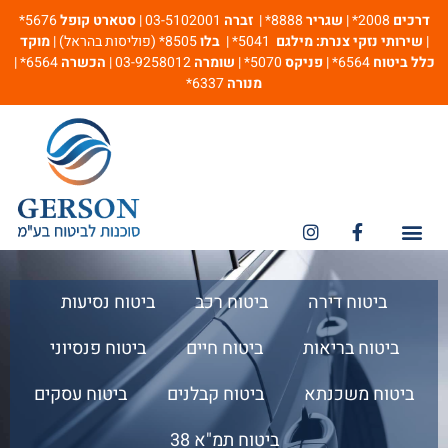
דרכים
2008* |
שגריר
8888* |
זברה
03-5102001 |
סטארט קופל
5676*
|
שירותי נזקי צנרת: מילגם
5041* |
בלו
8505* (פוליסות בהראל) |
מוקד
כלל ביטוח
6564* |
פניקס
5070* |
שומרה
03-9258012 |
הכשרה
6564* |
מנורה
6337*
מספרי חירום
ביטוח אחריות מקצועית
ביטוח דירה
ביטוח רכב
ביטוח נסיעות
ביטוח בריאות
ביטוח חיים
ביטוח פנסיוני
ביטוח משכנתא
ביטוח קבלנים
ביטוח עסקים
ביטוח תמ"א 38