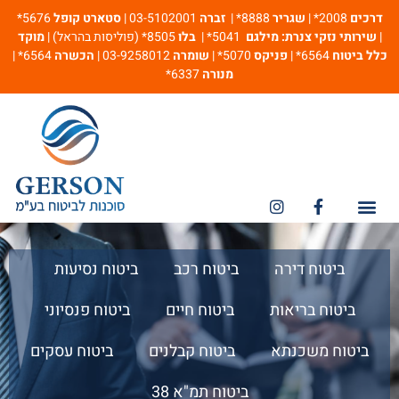
דרכים
2008* |
שגריר
8888* |
זברה
03-5102001 |
סטארט קופל
5676*
|
שירותי נזקי צנרת: מילגם
5041* |
בלו
8505* (פוליסות בהראל) |
מוקד
כלל ביטוח
6564* |
פניקס
5070* |
שומרה
03-9258012 |
הכשרה
6564* |
מנורה
6337*
מספרי חירום
ביטוח אחריות מקצועית
ביטוח דירה
ביטוח רכב
ביטוח נסיעות
ביטוח בריאות
ביטוח חיים
ביטוח פנסיוני
ביטוח משכנתא
ביטוח קבלנים
ביטוח עסקים
ביטוח תמ"א 38