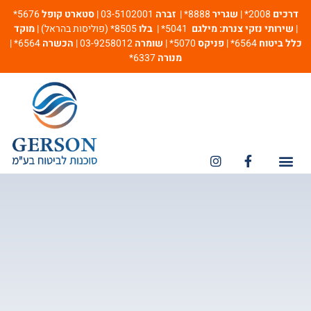
דרכים
2008* |
שגריר
8888* |
זברה
03-5102001 |
סטארט קופל
5676*
|
שירותי נזקי צנרת: מילגם
5041* |
בלו
8505* (פוליסות בהראל) |
מוקד
כלל ביטוח
6564* |
פניקס
5070* |
שומרה
03-9258012 |
הכשרה
6564* |
מנורה
6337*
מספרי חירום
ביטוח אחריות מקצועית