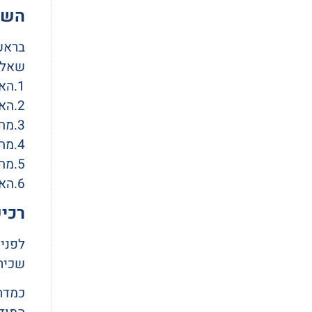
השא
בראש 
שאלות
1.האם הפעילות אותה אני מעביר היא כחוג עצמאי או תחת אגודת/עמותת ספורט מסוימת?
2.האם הפעילות אותה אני מעביר כפופה לחוק הספורט ואם כן מה המשמעות הביטוחית לכך?
3.מה היא חשיפתי לתביעות בגין רשלנות ו/או תאונה אחרת שאינה כתוצאה מרשלנות בזמן אימון?
4.מהם הפתרונות מבחינת ביטוח בשוק הביטוח בישראל ,כהגנה בפני תביעות?
5.מהו גבול האחריות הנדרש ממני בתור מדריך ספורט?
6.האם מספר החניכים המודרכיםם על ידי משפיע מבחינת חשיפה לתאונות ותביעות?
רכיש
לפני 
שכיר
כמדרי