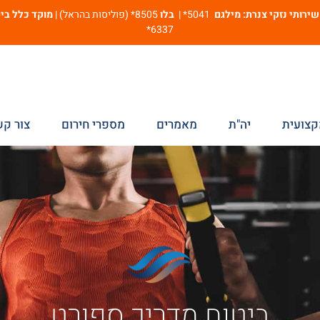
שירותי נזקי צנרת: מילגם
5041* |
בלו
8505* (פוליסות בהראל) |
מוקד כלל בי
6337*
קצועית
יה"ת
מאמרים
מספרי חירום
צור ק
ביטוח מדריך ספורט