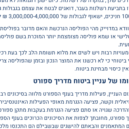
כים שלך, במקרה של רשלנות. כיום ישנן דוגמאות לא מעט
 בתביעת רשלנות בעבר, דואגים לבטח את עצמם בגבולות ג
ודא במדוייק מהי הפוליסה הנרכשת והאם מדובר בפוליסת 
לישי או שמא פוליסה מצומצמת יותר המוכרת בשם פוליסת 
עית.
עויות רבות ויש לשים את מלוא תשומת הלב לכך בעת רכי
 ביטוחי כי לא רכשנו את המוצר הנכון ובזמן שהפוליסה צ
אין כיסוי מבחינת ביטוח.
מו של עניין ביטוח מדריך ספורט
ם העניין, פעילות מדריך בענף הספורט מלווה בסיכונים רבי
יאלית וקשה, פציעה הנגרמת מאופי הפעילות האינטנסיבית 
והדרכה שגויה או סתם פציעה הנגרמת בעקבות מתקן ספורט 
 ספורט, מחובתך לצפות את הסיכונים הכרוכים בענף הספור
ם המתאמנים והבאתם להישגים שבשבילם הם התכנסו מלכתח