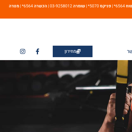
טוח
6564* |
פניקס
5070* |
שומרה
03-9258012 |
הכשרה
6564* |
מנורה
שר
מחירון