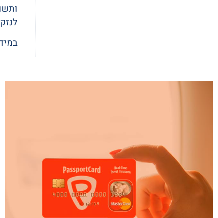
ותשו
לנזקי
במידה