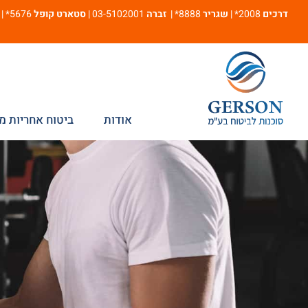
דרכים
2008* |
שגריר
8888* |
זברה
03-5102001 |
סטארט קופל
5676* |
אודות
ביטוח אחריות מ