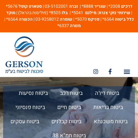
דרכים
2008* |
שגריר
8888* |
זברה
03-5102001 |
סטארט קופל
5676*
|
שירותי נזקי צנרת: מילגם
5041* |
בלו
8505* (פוליסות בהראל) |
מוקד
כלל ביטוח
6564* |
פניקס
5070* |
שומרה
03-9258012 |
הכשרה
6564* |
מנורה
6337*
מספרי חירום
ביטוח אחריות מקצועית
ביטוח דירה
ביטוח רכב
ביטוח נסיעות
ביטוח בריאות
ביטוח חיים
ביטוח פנסיוני
ביטוח משכנתא
ביטוח קבלנים
ביטוח עסקים
ביטוח תמ"א 38